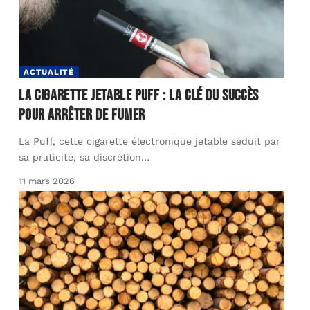
ACTUALITÉ
La cigarette jetable Puff : la clé du succès
pour arrêter de fumer
La Puff, cette cigarette électronique jetable séduit par
sa praticité, sa discrétion
…
11 mars 2026