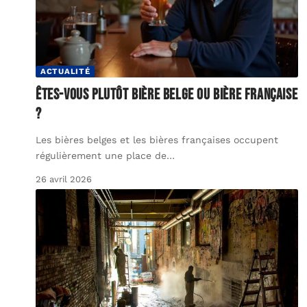
ACTUALITÉ
Êtes-vous plutôt bière belge ou bière française
?
Les bières belges et les bières françaises occupent
régulièrement une place de
…
26 avril 2026