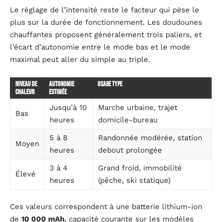
Le réglage de l’intensité reste le facteur qui pèse le
plus sur la durée de fonctionnement. Les doudounes
chauffantes proposent généralement trois paliers, et
l’écart d’autonomie entre le mode bas et le mode
maximal peut aller du simple au triple.
Niveau de
Autonomie
Usage type
chaleur
estimée
Jusqu’à 10
Marche urbaine, trajet
Bas
heures
domicile-bureau
5 à 8
Randonnée modérée, station
Moyen
heures
debout prolongée
3 à 4
Grand froid, immobilité
Élevé
heures
(pêche, ski statique)
Ces valeurs correspondent à une batterie lithium-ion
de
10 000 mAh
, capacité courante sur les modèles