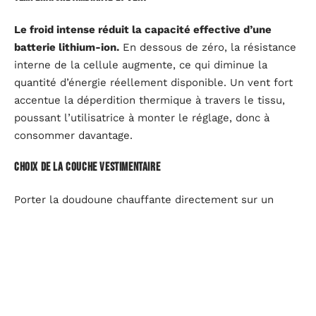
Le froid intense réduit la capacité effective d’une
batterie lithium-ion.
En dessous de zéro, la résistance
interne de la cellule augmente, ce qui diminue la
quantité d’énergie réellement disponible. Un vent fort
accentue la déperdition thermique à travers le tissu,
poussant l’utilisatrice à monter le réglage, donc à
consommer davantage.
Choix de la couche vestimentaire
Porter la doudoune chauffante directement sur un
sous-vêtement technique, sans couche intermédiaire
isolante, oblige les éléments chauffants à compenser
seuls la perte calorique. À l’inverse,
un système
multicouche réduit la sollicitation de la batterie
et
prolonge la durée de chaque charge de façon notable.