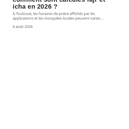
icha en 2026 ?
À Toulouse, les horaires de prière affichés par les
applications et les mosquées locales peuvent varier
…
6 août 2026
FINANCE
Proverbes chinois sur la
sagesse et réussite financière :
une autre vision de l’argent