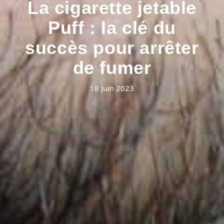
La cigarette jetable
Puff : la clé du
succès pour arrêter
de fumer
18 juin 2023