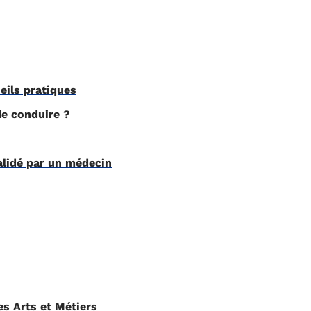
eils pratiques
e conduire ?
alidé par un médecin
s Arts et Métiers