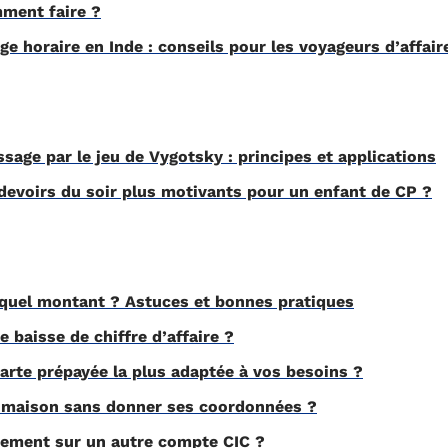
ment faire ?
e horaire en Inde : conseils pour les voyageurs d’affair
ssage par le jeu de Vygotsky : principes et applications
evoirs du soir plus motivants pour un enfant de CP ?
 quel montant ? Astuces et bonnes pratiques
baisse de chiffre d’affaire ?
arte prépayée la plus adaptée à vos besoins ?
maison sans donner ses coordonnées ?
rement sur un autre compte CIC ?