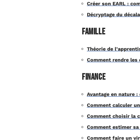
Créer son EARL : com
Décryptage du décalag
Famille
Théorie de l’apprenti
Comment rendre les d
Finance
Avantage en nature :
Comment calculer une 
Comment choisir la c
Comment estimer sa 
Comment faire un vi