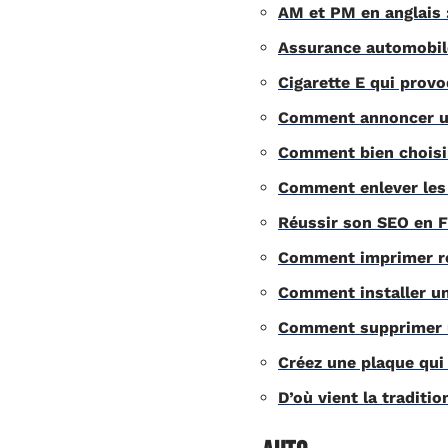
AM et PM en anglais 
Assurance automobile
Cigarette E qui provo
Comment annoncer un
Comment bien choisir
Comment enlever les 
Réussir son SEO en F
Comment imprimer re
Comment installer un
Comment supprimer u
Créez une plaque qui
D’où vient la traditi