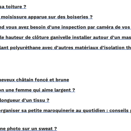
a toiture ?
moisissure apparue sur des boiseries ?
 vous avez besoin d’une inspection par caméra de vos 
 hauteur de clôture ganivelle installer autour d’un mas
lant polyuréthane avec d’autres matériaux d’isolation t
heveux châtain foncé et brune
n une femme qui aime largent ?
longueur d’un tissu ?
rganiser sa petite maroquinerie au quotidien : conseils 
e photo sur un sweat ?