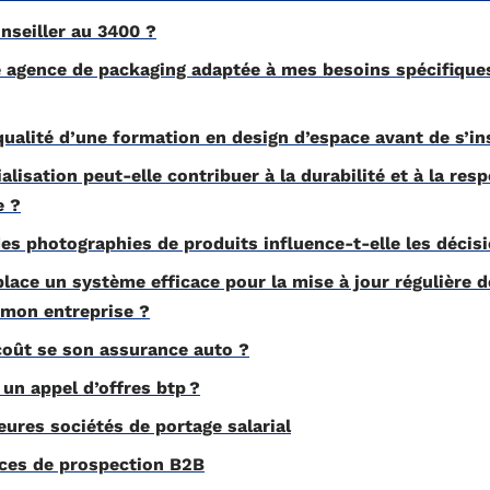
seiller au 3400 ?
agence de packaging adaptée à mes besoins spécifiques
ualité d’une formation en design d’espace avant de s’in
isation peut-elle contribuer à la durabilité et à la resp
e ?
s photographies de produits influence-t-elle les décisi
ace un système efficace pour la mise à jour régulière d
 mon entreprise ?
oût se son assurance auto ?
n appel d’offres btp ?
ures sociétés de portage salarial
ces de prospection B2B