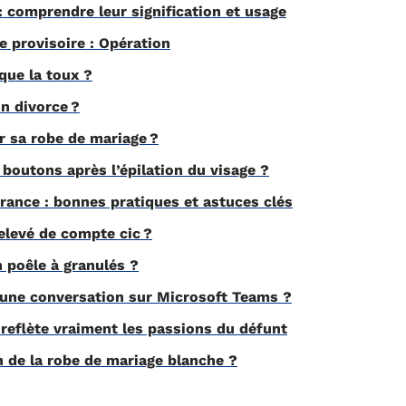
: comprendre leur signification et usage
 provisoire : Opération
que la toux ?
 divorce ?
 sa robe de mariage ?
boutons après l’épilation du visage ?
rance : bonnes pratiques et astuces clés
levé de compte cic ?
 poêle à granulés ?
ne conversation sur Microsoft Teams ?
 reflète vraiment les passions du défunt
on de la robe de mariage blanche ?