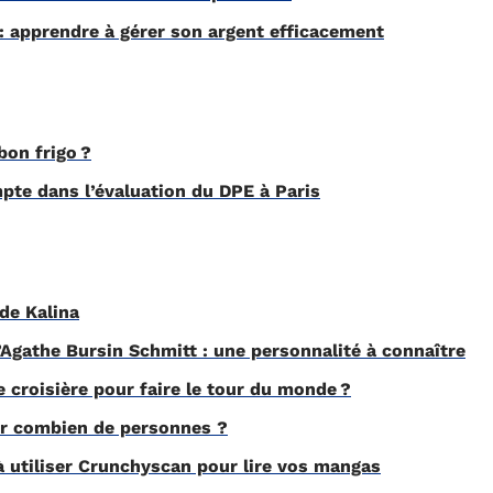
 : apprendre à gérer son argent efficacement
on frigo ?
pte dans l’évaluation du DPE à Paris
de Kalina
’Agathe Bursin Schmitt : une personnalité à connaître
e croisière pour faire le tour du monde ?
our combien de personnes ?
à utiliser Crunchyscan pour lire vos mangas