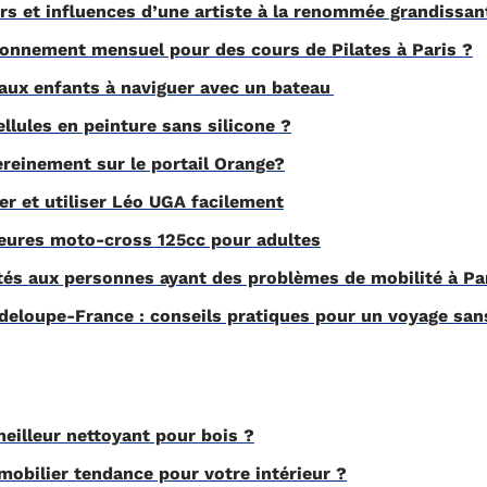
urs et influences d’une artiste à la renommée grandissan
onnement mensuel pour des cours de Pilates à Paris ?
ux enfants à naviguer avec un bateau
llules en peinture sans silicone ?
einement sur le portail Orange?
 et utiliser Léo UGA facilement
eures moto-cross 125cc pour adultes
és aux personnes ayant des problèmes de mobilité à Pa
deloupe-France : conseils pratiques pour un voyage san
eilleur nettoyant pour bois ?
obilier tendance pour votre intérieur ?