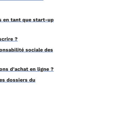
 en tant que start-up
scrire ?
onsabilité sociale des
ons d’achat en ligne ?
es dossiers du