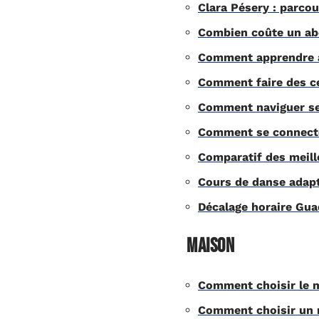
Clara Pésery : parco
Combien coûte un ab
Comment apprendre a
Comment faire des ce
Comment naviguer ser
Comment se connecter
Comparatif des meill
Cours de danse adapt
Décalage horaire Gua
Maison
Comment choisir le m
Comment choisir un m