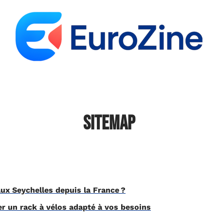
tal
Entreprise
Finance
Immobilier
Log
Sitemap
x Seychelles depuis la France ?
 un rack à vélos adapté à vos besoins