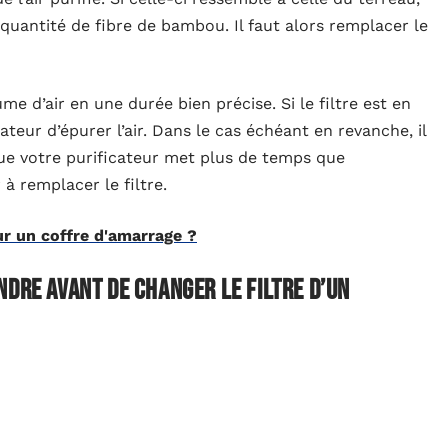
 quantité de fibre de bambou. Il faut alors remplacer le
me d’air en une durée bien précise. Si le filtre est en
cateur d’épurer l’air. Dans le cas échéant en revanche, il
que votre purificateur met plus de temps que
r à remplacer le filtre.
r un coffre d'amarrage ?
ndre avant de changer le filtre d’un
ificateur
, vous devez vous protéger. Cette pièce du
s présentes dans l’air de votre maison. En cas
aper une maladie comme la grippe. Il est donc