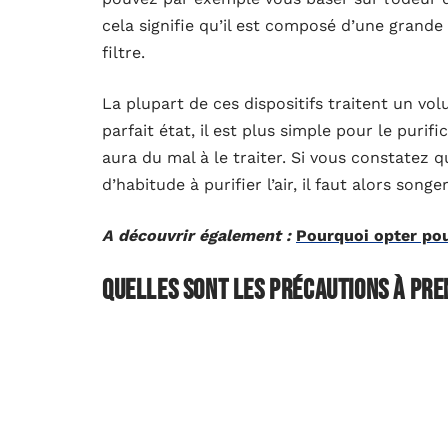
cela signifie qu’il est composé d’une grande
filtre.
La plupart de ces dispositifs traitent un volu
parfait état, il est plus simple pour le purifi
aura du mal à le traiter. Si vous constatez 
d’habitude à purifier l’air, il faut alors songe
A découvrir également :
Pourquoi opter pou
Quelles sont les précautions à pre
purificateur d’air ?
Avant de penser à
changer le filtre d’un pur
dispositif retient en effet, toutes les saleté
d’imprudence, vous pourrez facilement attr