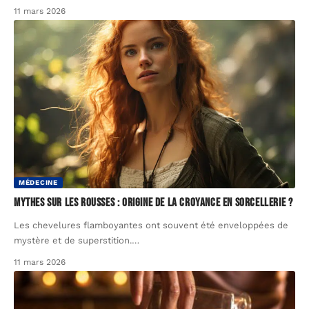
11 mars 2026
MÉDECINE
Mythes sur les rousses : origine de la croyance en sorcellerie ?
Les chevelures flamboyantes ont souvent été enveloppées de
mystère et de superstition.
…
11 mars 2026