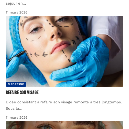
séjour en
…
11 mars 2026
MÉDECINE
Refaire son visage
L’idée consistant à refaire son visage remonte à très longtemps.
Sous la
…
11 mars 2026