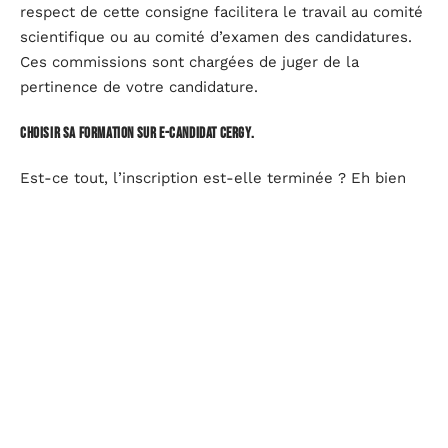
respect de cette consigne facilitera le travail au comité
scientifique ou au comité d’examen des candidatures.
Ces commissions sont chargées de juger de la
pertinence de votre candidature.
Choisir sa formation sur
e-candidat Cergy.
Est-ce tout, l’inscription est-elle terminée ? Eh bien
nous vous rassurons que vous avez déjà fait un grand
pas en créant votre compte sur
e-candidat.
Par
ailleurs, une fois cette étape validée, vous irez
consulter l’
offre de formation
de
CY Cergy
université
.
Vous verrez au niveau de l’
offre de formation
de
l’université, les formations qui entrent en ligne de
compte avec vos aspirations. En partant de là, vous
pouvez choisir de postuler à une ou plusieurs
formations de votre choix. Mais, n’oubliez pas d’être
rigoureux envers vous-même pour rester dans le