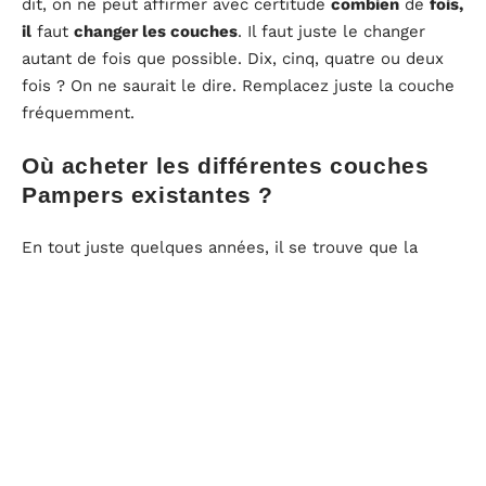
dit, on ne peut affirmer avec certitude
combien
de
fois,
il
faut
changer les couches
. Il faut juste le changer
autant de fois que possible. Dix, cinq, quatre ou deux
fois ? On ne saurait le dire. Remplacez juste la couche
fréquemment.
Où acheter les différentes couches
Pampers existantes ?
En tout juste quelques années, il se trouve que la
marque Pampers a pu réussir à s’imposer comme une
référence assez incontournable dans le domaine des
couches ! Et pour cause, il se trouve que les jeunes
enfants, qu’il s’agisse de petits garçons ou de petites
filles, ont toujours besoin de couches pendant leurs
premières années. En revanche, ce n’est pas toujours
facile pour les parents de
trouver des couches
qui
soient assez pratiques pour eux, et qui soient