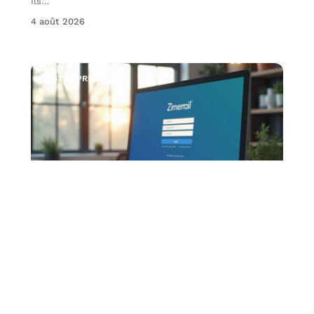
Ils
…
4 août 2026
ENTREPRISE
Zimbra CG66 : Guide d’accès à la messagerie
pour les agents
Le Conseil Général des Pyrénées-Orientales a mis en
place une nouvelle solution de messagerie pour ses
…
1 août 2026