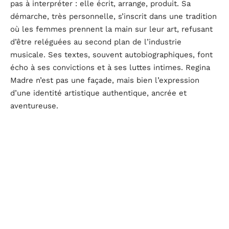
pas à interpréter : elle écrit, arrange, produit. Sa
démarche, très personnelle, s’inscrit dans une tradition
où les femmes prennent la main sur leur art, refusant
d’être reléguées au second plan de l’industrie
musicale. Ses textes, souvent autobiographiques, font
écho à ses convictions et à ses luttes intimes. Regina
Madre n’est pas une façade, mais bien l’expression
d’une identité artistique authentique, ancrée et
aventureuse.
Mais ses défis ne se bornent pas à la musique.
Rebecca King-Crews multiplie les interventions en
public, les conférences et les ateliers, partageant son
expérience de
femme artiste, productrice, mère et
épouse
. Son parcours inspire particulièrement ceux qui
voient dans la polyvalence une manière de s’accomplir,
loin des étiquettes ou des cases préétablies. Elle
prouve chaque jour que la création jaillit aussi de la