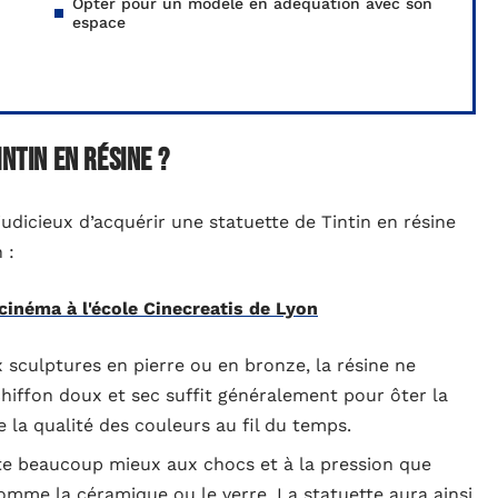
Opter pour un modèle en adéquation avec son
espace
ntin en résine ?
judicieux d’acquérir une statuette de Tintin en résine
 :
cinéma à l'école Cinecreatis de Lyon
sculptures en pierre ou en bronze, la résine ne
chiffon doux et sec suffit généralement pour ôter la
e la qualité des couleurs au fil du temps.
ste beaucoup mieux aux chocs et à la pression que
comme la céramique ou le verre. La statuette aura ainsi