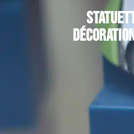
Statuett
décoration