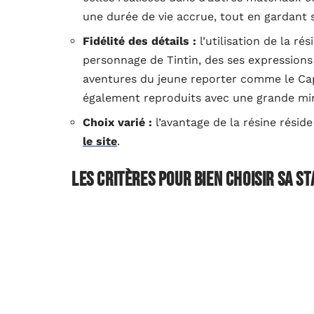
une durée de vie accrue, tout en gardant 
Fidélité des détails :
l’utilisation de la ré
personnage de Tintin, des ses expressions
aventures du jeune reporter comme le Ca
également reproduits avec une grande min
Choix varié :
l’avantage de la résine réside
le site
.
Les critères pour bien choisir sa st
Faire attention à la qualité de fabrication
La sélection d’une statuette de Tintin en rés
Il est primordial de veiller à ce que les fini
soient fidèles aux dessins originaux d’Hergé
l’environnement et non-toxiques. Privilégiez