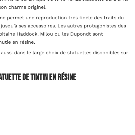
son charme originel.
sine permet une reproduction très fidèle des traits du
 jusqu’à ses accessoires. Les autres protagonistes des
pitaine Haddock, Milou ou les Dupondt sont
utie en résine.
 aussi dans le large choix de statuettes disponibles sur
atuette de Tintin en résine
ine doit prendre en compte la qualité de la réalisation.
tions soient soignées et que les détails du personnage
. Les matériaux utilisés doivent être respectueux de
 les statuettes provenant de fabricants reconnus et