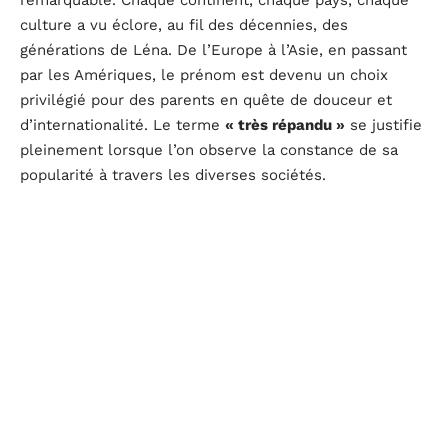
culture a vu éclore, au fil des décennies, des
générations de Léna. De l’Europe à l’Asie, en passant
par les Amériques, le prénom est devenu un choix
privilégié pour des parents en quête de douceur et
d’internationalité. Le terme
« très répandu »
se justifie
pleinement lorsque l’on observe la constance de sa
popularité à travers les diverses sociétés.
La dynamique de croissance de Léna n’est pas le fruit
du hasard ; elle s’inscrit dans une logique de modernité
et de fluidité linguistique. Le prénom, par sa sonorité
et sa simplicité, semble taillé pour l’ère de la
mondialisation, où les échanges interculturels sont
quotidiens et où l’identité doit souvent franchir les
frontières linguistiques.
Cette ascension reflète aussi l’influence de la sphère
médiatique et culturelle. Les
Léna célèbres
, qu’elles