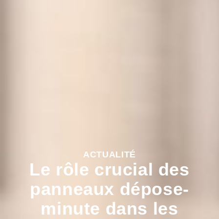
ACTUALITÉ
Le rôle crucial des
panneaux dépose-
minute dans les