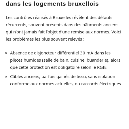
dans les logements bruxellois
Les contrôles réalisés à Bruxelles révèlent des défauts
récurrents, souvent présents dans des bâtiments anciens
qui n’ont jamais fait l’objet d’une remise aux normes. Voici
les problèmes les plus souvent relevés :
Absence de disjoncteur différentiel 30 mA dans les
pièces humides (salle de bain, cuisine, buanderie), alors
que cette protection est obligatoire selon le RGIE
Câbles anciens, parfois gainés de tissu, sans isolation
conforme aux normes actuelles, ou raccords électriques
non protégés
Mise à la terre inexistante ou insuffisante, ce qui
empêche toute protection efficace contre les défauts
d’isolement
Absence de schéma unifilaire et de plan de position à