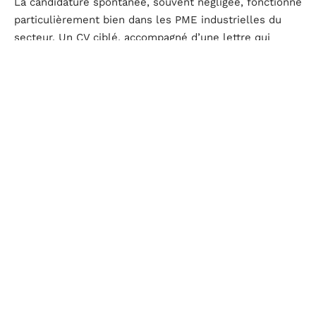
La candidature spontanée, souvent négligée, fonctionne
particulièrement bien dans les PME industrielles du
secteur. Un CV ciblé, accompagné d’une lettre qui
mentionne un besoin concret de l’entreprise, se
distingue dans une boîte de réception qui reçoit peu de
sollicitations directes.
Préparer sa candidature pour le marché local
Le contenu du CV doit refléter les compétences
recherchées localement. Voici les éléments à mettre
en avant selon les filières dominantes :
Pour l’industrie automobile : certifications en
maintenance, habilitations électriques, expérience
sur machines-outils ou lignes automatisées
Pour le secteur public : concours réussis, expérience
en collectivité, compétences administratives ou en