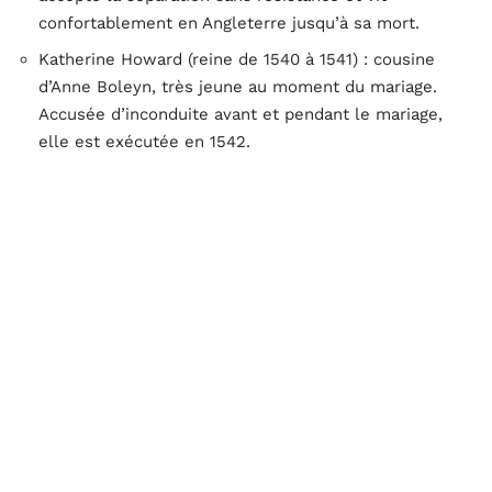
confortablement en Angleterre jusqu’à sa mort.
Katherine Howard (reine de 1540 à 1541) : cousine
d’Anne Boleyn, très jeune au moment du mariage.
Accusée d’inconduite avant et pendant le mariage,
elle est exécutée en 1542.
Catherine Parr (reine de 1543 à 1547) : la dernière
épouse, cultivée et réformatrice. Elle survit au roi et
se remarie après sa mort.