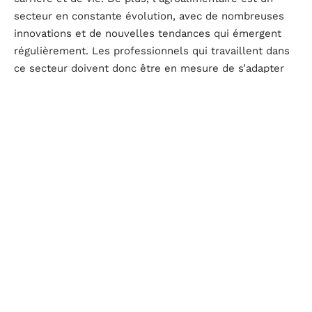
secteur en constante évolution, avec de nombreuses
innovations et de nouvelles tendances qui émergent
régulièrement. Les professionnels qui travaillent dans
ce secteur doivent donc être en mesure de s’adapter
rapidement à ces changements. De plus, ils doivent se
former pour rester à jour sur les dernières évolutions
technologiques et réglementaires.
D'autres articles sur le site
ACTUALITÉ