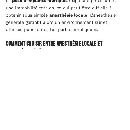
La
pose d’implants multiples
exige une précision et
une immobilité totales, ce qui peut être difficile à
obtenir sous simple
anesthésie locale
. L’anesthésie
générale garantit alors un environnement sûr et
efficace pour toutes les parties impliquées.
Comment choisir entre anesthésie locale et
anesthésie générale ?
Chaque personne mérite une
prise en charge
personnalisée
adaptée à ses attentes et à sa situation.
Un échange ouvert avec le chirurgien-dentiste permet
d’aborder les éventuelles peurs, d’expliquer clairement
le déroulement de la
chirurgie dentaire
et de
déterminer le mode d’anesthésie le mieux adapté.
Certains privilégieront la rapidité et la récupération
quasi immédiate offertes par
l’anesthésie locale
,