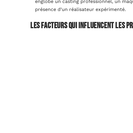
englobe un casting professionnel, un maqui
présence d’un réalisateur expérimenté.
Les facteurs qui influencent les pr
Le coût d’une production audiovisuelle pour
La pré-production : elle fait appel au scé
cette phase est exigeante, plus le budge
éviter les improvisations coûteuses.
L’équipe technique : une production audiov
un chef opérateur, un ingénieur son, un c
du nombre de professionnels mobilisés.
Le matériel utilisé : que vous utilisiez u
micro HF, chaque équipement a un coût. C
compris tandis que d’autres facturent à l’u