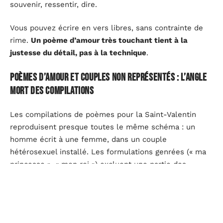
souvenir, ressentir, dire.
Vous pouvez écrire en vers libres, sans contrainte de
rime.
Un poème d’amour très touchant tient à la
justesse du détail, pas à la technique
.
Poèmes d’amour et couples non représentés : l’angle
mort des compilations
Les compilations de poèmes pour la Saint-Valentin
reproduisent presque toutes le même schéma : un
homme écrit à une femme, dans un couple
hétérosexuel installé. Les formulations genrées (« ma
princesse », « mon roi ») excluent une partie des
lecteurs sans que les sites s’en préoccupent.
Des guides d’écriture publiés par des médias inclusifs
et des associations depuis 2023 insistent sur