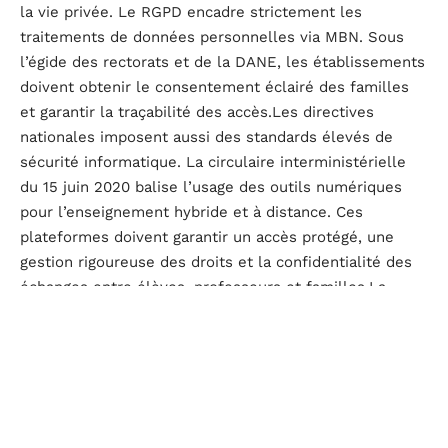
la vie privée. Le RGPD encadre strictement les
traitements de données personnelles via MBN. Sous
l’égide des rectorats et de la DANE, les établissements
doivent obtenir le consentement éclairé des familles
et garantir la traçabilité des accès.Les directives
nationales imposent aussi des standards élevés de
sécurité informatique. La circulaire interministérielle
du 15 juin 2020 balise l’usage des outils numériques
pour l’enseignement hybride et à distance. Ces
plateformes doivent garantir un accès protégé, une
gestion rigoureuse des droits et la confidentialité des
échanges entre élèves, professeurs et familles.La
question de l’égalité dans l’accès au numérique reste
vive. Les syndicats et les acteurs institutionnels
pointent régulièrement les obstacles techniques, les
risques de fracture numérique et les enjeux liés à la
sécurité des données. Connexions instables,
paramétrages complexes, exigences réglementaires :