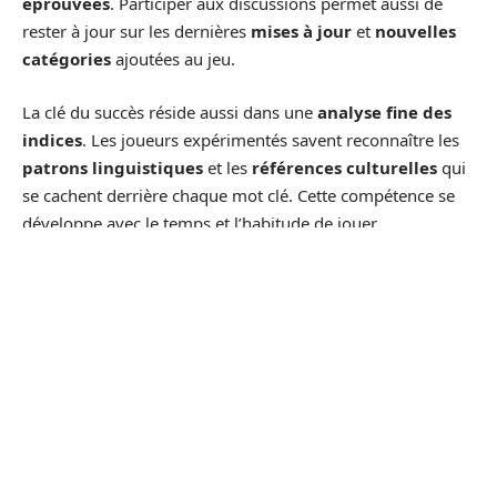
éprouvées
. Participer aux discussions permet aussi de
rester à jour sur les dernières
mises à jour
et
nouvelles
catégories
ajoutées au jeu.
La clé du succès réside aussi dans une
analyse fine des
indices
. Les joueurs expérimentés savent reconnaître les
patrons linguistiques
et les
références culturelles
qui
se cachent derrière chaque mot clé. Cette compétence se
développe avec le temps et l’habitude de jouer
régulièrement.
Ne négligez pas l’aspect
collaboratif
du jeu. Pedantix
encourage une démarche collective où les joueurs peuvent
s’entraider. Des tournois et des
compétitions en ligne
offrent des opportunités supplémentaires pour tester vos
compétences et mesurer vos progrès.