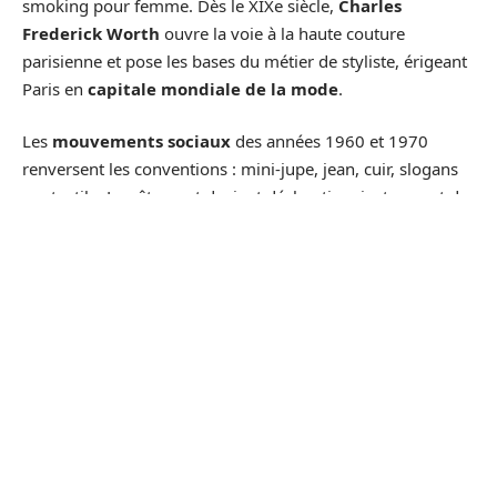
smoking pour femme. Dès le XIXe siècle,
Charles
Frederick Worth
ouvre la voie à la haute couture
parisienne et pose les bases du métier de styliste, érigeant
Paris en
capitale mondiale de la mode
.
Les
mouvements sociaux
des années 1960 et 1970
renversent les conventions : mini-jupe, jean, cuir, slogans
sur textile. Le vêtement devient déclaration, instrument de
revendication
et d’émancipation. Aujourd’hui, les
réseaux sociaux
accélèrent la diffusion des idées, font de
chaque internaute un influenceur potentiel, ouvrent la
création à tous. La
fast fashion
dynamite les frontières
entre créateurs et consommateurs, impose des rythmes
inédits. La mode, à la fois reflet, moteur et mémoire
vivante, accompagne chacun de nos bouleversements
collectifs.