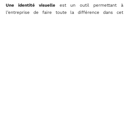
Une identité visuelle
est un outil permettant à
l’entreprise de faire toute la différence dans cet
univers de concurrence qui s’amplifie chaque jour. Il
faut donc la réaliser par un professionnel en fonction
des règles à respecter.
D'autres articles sur le site
ACTUALITÉ