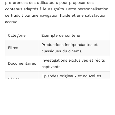
préférences des utilisateurs pour proposer des
contenus adaptés à leurs goûts. Cette personnalisation
se traduit par une navigation fluide et une satisfaction
accrue.
Catégorie
Exemple de contenu
Productions indépendantes et
Films
classiques du cinéma
Investigations exclusives et récits
Documentaires
captivants
Épisodes originaux et nouvelles
Séries
séries
La capacité de SayPap à offrir une expérience de
visionnage sans interruption, combinée à des
recommandations pertinentes, la place en tête des