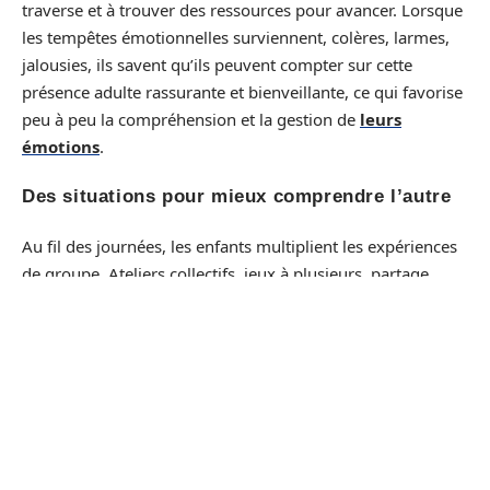
traverse et à trouver des ressources pour avancer. Lorsque
les tempêtes émotionnelles surviennent, colères, larmes,
jalousies, ils savent qu’ils peuvent compter sur cette
présence adulte rassurante et bienveillante, ce qui favorise
peu à peu la compréhension et la gestion de
leurs
émotions
.
Des situations pour mieux comprendre l’autre
Au fil des journées, les enfants multiplient les expériences
de groupe. Ateliers collectifs, jeux à plusieurs, partage
d’activités… Ces moments leur permettent de coopérer, de
s’ajuster à autrui, d’apprendre l’empathie mais aussi de
canaliser leurs propres réactions en tenant compte des
autres autour d’eux.
Dans ces murs, les enfants apprennent chaque jour à
grandir en collectif. Entre rires, disputes, premières
créations et séparations matinales, la crèche offre cet