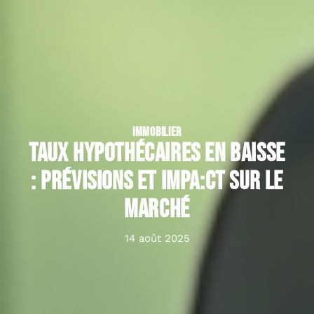
IMMOBILIER
Taux hypothécaires en baisse
: Prévisions et impa:ct sur le
marché
14 août 2025