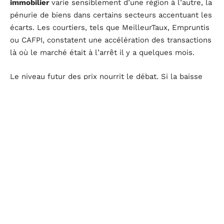
immobilier
varie sensiblement d’une région à l’autre, la
pénurie de biens dans certains secteurs accentuant les
écarts. Les courtiers, tels que MeilleurTaux, Empruntis
ou CAFPI, constatent une accélération des transactions
là où le marché était à l’arrêt il y a quelques mois.
Le niveau futur des prix nourrit le débat. Si la baisse
des taux facilite l’accès au crédit, elle risque aussi
d’alimenter la hausse des
prix immobiliers
dans les
zones les plus prisées, en raison de l’insuffisance de
l’offre. Certains analystes tablent sur une stabilisation
dans les prochains mois ; d’autres envisagent un
rebond rapide dans les secteurs sous tension.
L’évolution dépendra des politiques bancaires, de
l’apport personnel requis et de la confiance des
acheteurs.