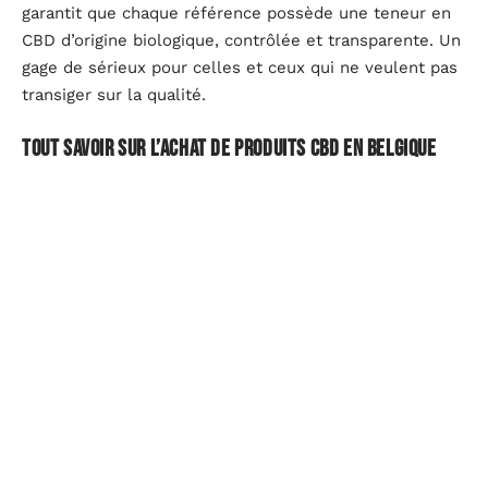
garantit que chaque référence possède une teneur en
CBD d’origine biologique, contrôlée et transparente. Un
gage de sérieux pour celles et ceux qui ne veulent pas
transiger sur la qualité.
Tout savoir sur l’achat de produits CBD en Belgique
Pour
en savoir plus sur l’achat de CBD en Belgique
,
vous pouvez vous rendre sur le site suivant :
miistercbd.com.
Les réglementations varient fortement d’un pays à
l’autre : un produit en libre accès à Bruxelles peut se
trouver, à quelques kilomètres, sous le coup d’une
interdiction. Avant d’acheter, mieux vaut donc se
renseigner précisément sur ce qui est permis, toléré,
ou prohibé.