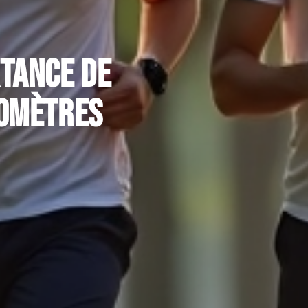
rtance de
lomètres