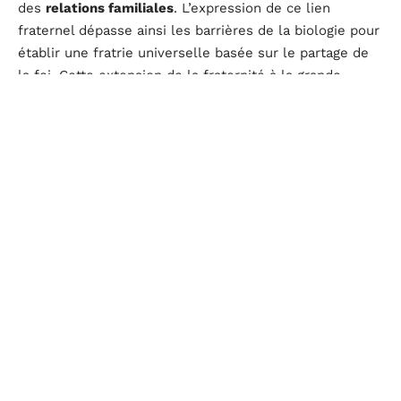
des
relations familiales
. L’expression de ce lien
fraternel dépasse ainsi les barrières de la biologie pour
établir une fratrie universelle basée sur le partage de
la foi. Cette extension de la fraternité à la grande
famille des croyants souligne la valeur accordée à la
communauté, où chaque individu veille au bien-être de
son prochain.
La
culture arabe
, riche de son histoire et de ses
traditions, a consacré l’usage d’Oukhty comme un
élément clé dans la consolidation de la
cohésion
sociale
. Cette pratique linguistique reflète une éthique
de respect, d’égard et d’entraide, pilier de l’interaction
sociale en islam. Valoriser l’autre en tant que ‘sœur’,
c’est reconnaître sa dignité, et c’est affirmer sa propre
volonté de contribuer positivement à la vie de la
communauté.