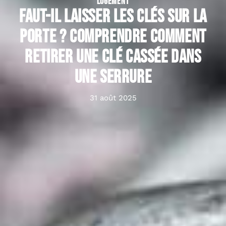
LOGEMENT
Faut-il laisser les clés sur la
porte ? comprendre comment
retirer une clé cassée dans
une serrure
31 août 2025