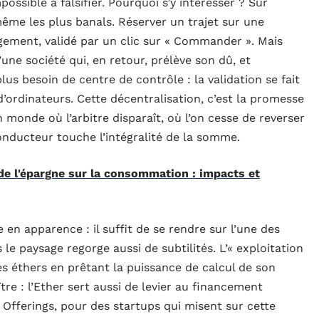
ossible à falsifier. Pourquoi s’y intéresser ? Sur
ême les plus banals. Réserver un trajet sur une
agement, validé par un clic sur « Commander ». Mais
une société qui, en retour, prélève son dû, et
us besoin de centre de contrôle : la validation se fait
d’ordinateurs. Cette décentralisation, c’est la promesse
 monde où l’arbitre disparaît, où l’on cesse de reverser
nducteur touche l’intégralité de la somme.
 de l'épargne sur la consommation : impacts et
 en apparence : il suffit de se rendre sur l’une des
e paysage regorge aussi de subtilités. L’« exploitation
s éthers en prêtant la puissance de calcul de son
re : l’Ether sert aussi de levier au financement
n Offerings, pour des startups qui misent sur cette