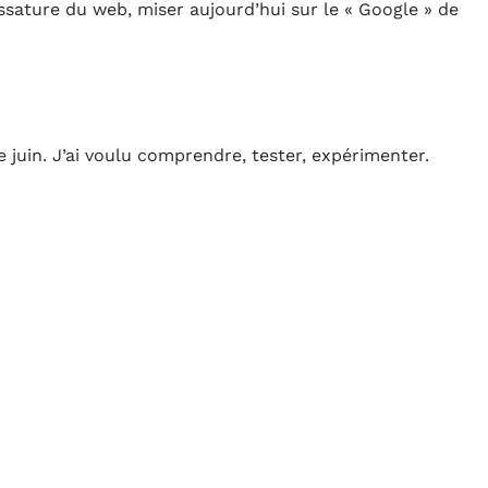
ssature du web, miser aujourd’hui sur le « Google » de
 juin. J’ai voulu comprendre, tester, expérimenter.
 de change. Mon choix s’est porté sur Coinbase, réputé
. D’autres plateformes existent, mais aucune n’échappe
e dans toutes les mémoires : en 2014, cette place
 des échanges mondiaux, disparaît en laissant derrière
illiard d’euros envolé. Ethereum aussi a trébuché : dès
e dérober 60 millions d’euros. Leçon à retenir : pour
ser ses fonds sur une plateforme, mais les transférer
B ultra-sécurisée.