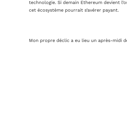
technologie. Si demain Ethereum devient l’o
cet écosystème pourrait s’avérer payant.
Mon propre déclic a eu lieu un après-midi de
Premier réflexe : se tourner vers un bureau
et doté de frais relativement contenus (3%)
totalement au risque. L’affaire Mt. Gox rest
centrale du bitcoin, qui absorbait alors 70%
elle un trou béant, l’équivalent d’un demi-m
ses débuts, une faille a permis à un pirate d
sécuriser ses avoirs, mieux vaut ne pas lais
sur un portefeuille matériel, sorte de clé US