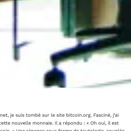
et, je suis tombé sur le site bitcoin.org. Fasciné, j’ai
tte nouvelle monnaie. Il a répondu : « Oh oui, il est
tcoin. » Une réponse sous forme de tautologie, couplée